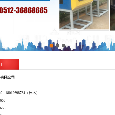
1
2
3
们
备有限公司
40 18012698784（技术）
665
665