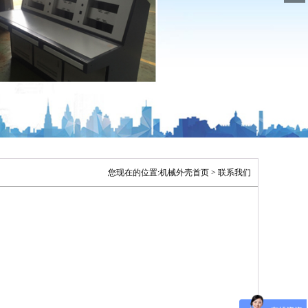
您现在的位置:
机械外壳首页
> 联系我们