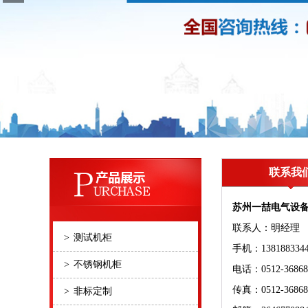
联系我
苏州一喆电气设
联系人：明经理
>
测试机柜
手机：138188334
>
不锈钢机柜
电话：0512-36868
传真：0512-36868
>
非标定制