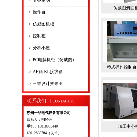
>
非标定制
仿威图斜面
>
操作台
>
仿威图机柜
>
控制柜
>
分析小屋
>
PC电脑机柜（仿威图）
琴式操作控制台
>
AE箱 KL接线箱
>
三维设计效果图
联系我们 |
CONTACT US
苏州一喆电气设备有限公司
联系人：明经理
手机：13818833440
加工中心
18012698784（技术）