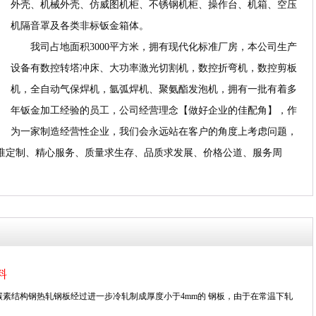
外壳、机械外壳、仿威图机柜、不锈钢机柜、操作台、机箱、空压
机隔音罩及各类非标钣金箱体。
我司占地面积3000平方米，拥有现代化标准厂房，本公司生产
设备有数控转塔冲床、大功率激光切割机，数控折弯机，数控剪板
机，全自动气保焊机，氩弧焊机、聚氨酯发泡机，拥有一批有着多
年钣金加工经验的员工，公司经营理念【做好企业的佳配角】，作
为一家制造经营性企业，我们会永远站在客户的角度上考虑问题，
精准定制、精心服务、质量求生存、品质求发展、价格公道、服务周
料
碳素结构钢热轧钢板经过进一步冷轧制成厚度小于4mm的 钢板，由于在常温下轧