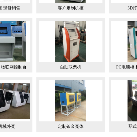
柜 现货销售
客户定制机柜
3D
 物联网控制台
自助取票机
PC电脑柜
机械外壳
定制钣金壳体
琴式